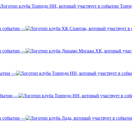
Торпе
—
—
—
—
—