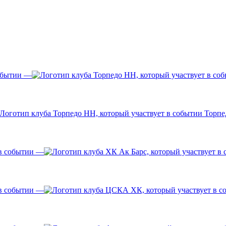
—
Торпе
—
—