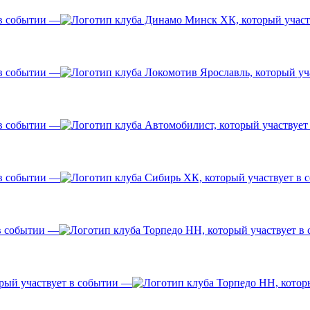
—
—
—
—
—
—