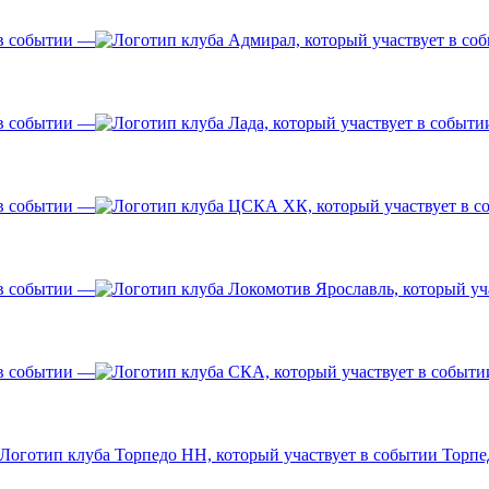
—
—
—
—
—
Торпе