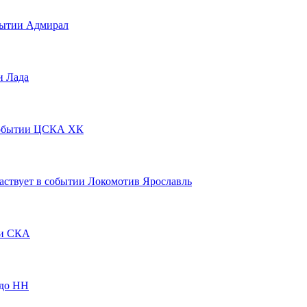
Адмирал
Лада
ЦСКА ХК
Локомотив Ярославль
СКА
до НН