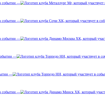
—
—
—
—
—
—