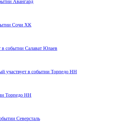
Авангард
Сочи ХК
Салават Юлаев
Торпедо НН
Торпедо НН
Северсталь