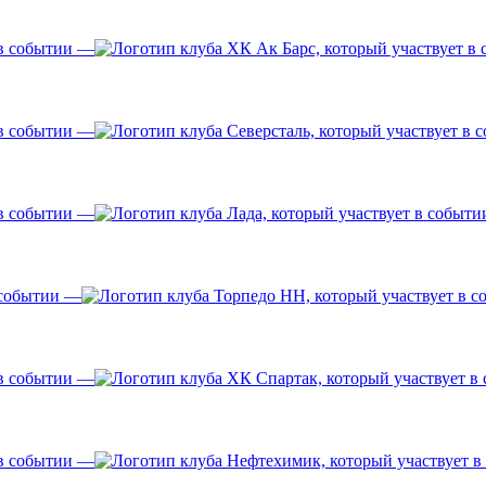
—
—
—
—
—
—