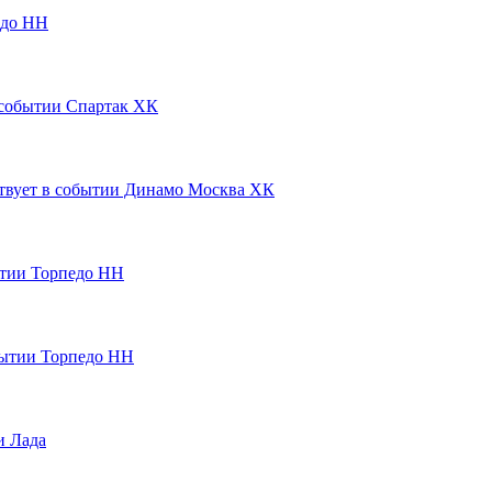
до НН
Спартак ХК
Динамо Москва ХК
Торпедо НН
Торпедо НН
Лада