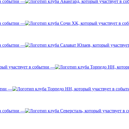
—
—
—
—
—
—