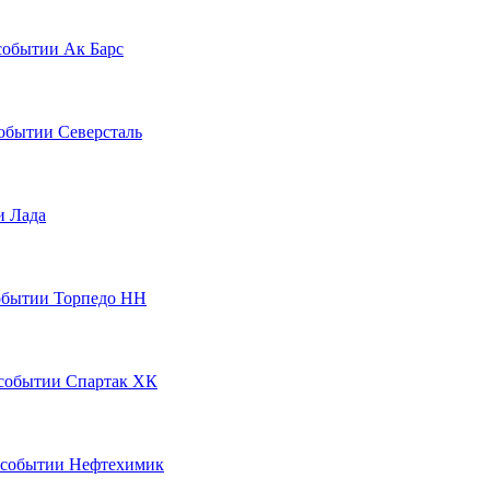
Ак Барс
Северсталь
Лада
Торпедо НН
Спартак ХК
Нефтехимик