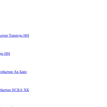
Торпедо НН
до НН
Ак Барс
ЦСКА ХК