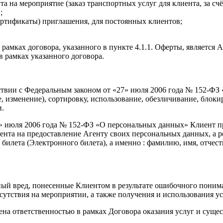
на мероприятие (заказ транспортных услуг для клиента, за счё
;
ртификаты) приглашения, для постоянных клиентов;
 рамках договора, указанного в пункте 4.1.1. Оферты, является А
 рамках указанного договора.
ствии с Федеральным законом от «27» июля 2006 года № 152-ФЗ 
, изменение), сортировку, использование, обезличивание, блок
и.
7» июля 2006 года № 152-ФЗ «О персональных данных» Клиент пр
нта на предоставление Агенту своих персональных данных, а 
билета (Электронного билета), а именно : фамилию, имя, отчест
льный вред, понесенные Клиентом в результате ошибочного пон
исутствия на мероприятии, а также получения и использования у
ена ответственностью в рамках Договора оказания услуг и суще