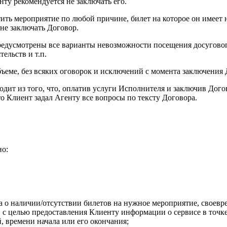
нту рекомендуется не заключать его.
етить мероприятие по любой причине, билет на которое он имеет
не заключать Договор.
предусмотрены все варианты невозможности посещения досуговог
ельств и т.п.
бъеме, без всяких оговорок и исключений с момента заключения 
одит из того, что, оплатив услуги Исполнителя и заключив Дог
то Клиент задал Агенту все вопросы по тексту Договора.
но:
 о наличии/отсутствии билетов на нужное мероприятие, своев
с целью предоставления Клиенту информации о сервисе в точке 
 времени начала или его окончания;