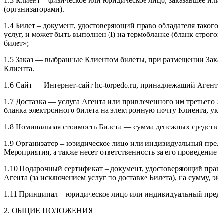
1.3 Клиент – физическое или юридическое лицо, заказавшее и
(организаторами).
1.4 Билет – документ, удостоверяющий право обладателя таког
услуг, и может быть выполнен (I) на термобланке (бланк стро
билет»;
1.5 Заказ — выбранные Клиентом билеты, при размещении Заказ
Клиента.
1.6 Сайт — Интернет-сайт hc-torpedo.ru, принадлежащий Агент
1.7 Доставка — услуга Агента или привлеченного им третьего 
бланка электронного билета на электронную почту Клиента, ук
1.8 Номинальная стоимость Билета — сумма денежных средств
1.9 Организатор – юридическое лицо или индивидуальный пре
Мероприятия, а также несет ответственность за его проведени
1.10 Подарочный сертификат – документ, удостоверяющий пра
Агента (за исключением услуг по доставке Билета), на сумму
1.11 Принципал – юридическое лицо или индивидуальный пре
2. ОБЩИЕ ПОЛОЖЕНИЯ