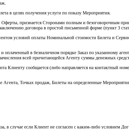
аж.
лета в целях получения услуги по показу Мероприятия.
.3. Оферты, признается Сторонами полным и безоговорочным пр
заключению договора в простой письменной форме (пункт 3 стат
лиентом условий оплаты Номинальной стоимости Билета и Сервис
 оплаченный в безналичном порядке Заказ по указанному агенто
ачисления всей причитающейся Агенту суммы денежных средств, 
ента Клиенту сообщается (либо направляется на контактный но
рже Агента, Точках продаж, Билеты на определенные Мероприят
а, в случае если Клиент не согласен с каким-либо условием До