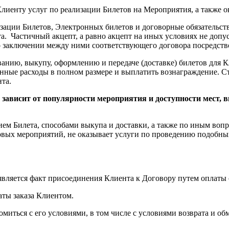
лиенту услуг по реализации Билетов на Мероприятия, а также о
зации Билетов, Электронных билетов и договорные обязательства
та. Частичный акцепт, а равно акцепт на иных условиях не допу
о заключении между ними соответствующего договора посредст
ванию, выкупу, оформлению и передаче (доставке) билетов для Кл
нные расходы в полном размере и выплатить вознаграждение. Сто
та.
и зависит от популярности мероприятия и доступности мест, 
ием Билета, способами выкупа и доставки, а также по иным вопр
овых мероприятий, не оказывает услуги по проведению подобных
вляется факт присоединения Клиента к Договору путем оплаты 
латы заказа Клиентом.
миться с его условиями, в том числе с условиями возврата и обм