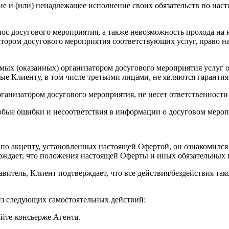
е и (или) ненадлежащее исполнение своих обязательств по наст
ренос досугового мероприятия, а также невозможность прохода н
тором досугового мероприятия соответствующих услуг, право н
аемых (оказанных) организатором досугового мероприятия услуг 
е Клиенту, в том числе третьими лицами, не являются гарантия
 организатором досугового мероприятия, не несет ответственност
 любые ошибки и несоответствия в информации о досуговом меро
ий по акцепту, установленных настоящей Офертой, он ознакомил
ерждает, что положения настоящей Оферты и иных обязательных
тавитель, Клиент подтверждает, что все действия/бездействия та
из следующих самостоятельных действий:
айте-консьерже Агента.