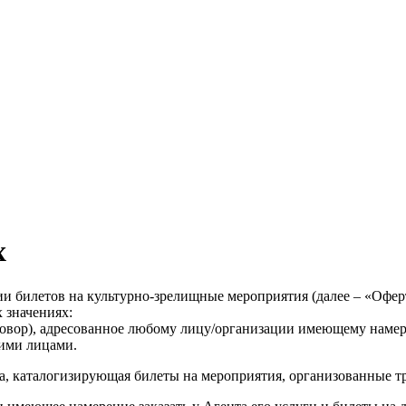
х
ции билетов на культурно-зрелищные мероприятия (далее – «Оф
 значениях:
вор), адресованное любому лицу/организации имеющему намере
ьими лицами.
жа, каталогизирующая билеты на мероприятия, организованные т