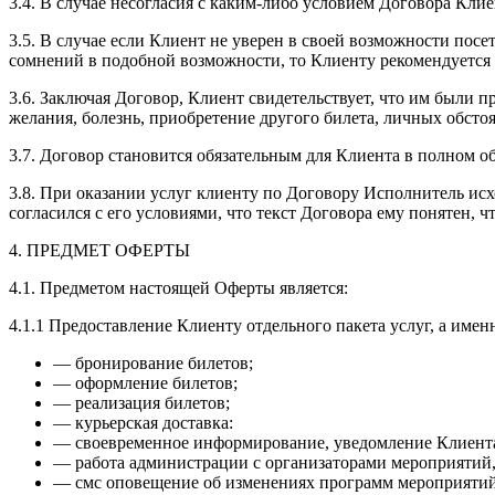
3.4. В случае несогласия с каким-либо условием Договора Клие
3.5. В случае если Клиент не уверен в своей возможности пос
сомнений в подобной возможности, то Клиенту рекомендуется 
3.6. Заключая Договор, Клиент свидетельствует, что им были 
желания, болезнь, приобретение другого билета, личных обстоят
3.7. Договор становится обязательным для Клиента в полном о
3.8. При оказании услуг клиенту по Договору Исполнитель исх
согласился с его условиями, что текст Договора ему понятен, ч
4. ПРЕДМЕТ ОФЕРТЫ
4.1. Предметом настоящей Оферты является:
4.1.1 Предоставление Клиенту отдельного пакета услуг, а имен
— бронирование билетов;
— оформление билетов;
— реализация билетов;
— курьерская доставка:
— своевременное информирование, уведомление Клиента
— работа администрации с организаторами мероприятий, 
— смс оповещение об изменениях программ мероприятий,