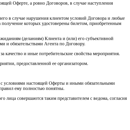
оящей Оферте, а ровно Договоров, в случае наступления
а него в случае нарушения клиентом условий Договора и любые
а получение которых удостоверены билетом, приобретенным
ожиданиям (деланиям) Клиента и (или) его субъективной
ми и обязательствами Агента по Договору.
и за качество и иные потребительские свойства мероприятия.
приятии, предоставленной ее организатором.
ся с условиями настоящей Оферты и иными обязательными
 правил ему полностью понятны.
кого лица совершаются таким представителем с ведома, согласия