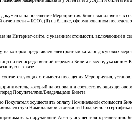
ли имеющее намерение заказать у Агента его услуги и билеты н
о документа на посещение Мероприятия. Билет выполняется в со
гой отчетности – БСО), (II) на бланке, сформированном посред
а на Интернет-сайте, с указанием стоимости, включающей в себ
у, на котором представлен электронный каталог досуговых мероп
лица по непосредственной передачи Билета в месте, указанном К
азанную в заказе.
, соответствующих стоимости посещения Мероприятия, установ
дприниматель, который на основании соответствующих договор
е перед Покупателями/Владельцами Билета.
во Покупателя осуществить оплату Номинальной стоимости Биле
, эквивалентную Номинальной стоимости Подарочного сертификат
дприниматель, поручающий Агенту осуществлять реализацию Би