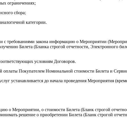
ных ограничениях;
исного сбора;
аналогичной категории.
 с требованиями закона информацию о Мероприятии (Мероприяти
получению Билета (Бланка строгой отчетности, Электронного би
 соответствующих условиям Договоров.
 оплаты Покупателем Номинальной стоимости Билета и Сервис
услуг устанавливается до начала проведения Мероприятия (време
ю о Мероприятии, о стоимости Билета (Бланк строгой отчетнос
принимать решение о приобретении Билета (Бланк строгой отчет