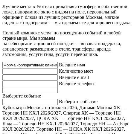
Лучшие места в Уютная приватная атмосфера в собственной
ложе, панорамное окно с видом на поле, персональный
официант, блюда из лучших ресторанов Москвы, мягкие
сиденья с подогревом — мы сделаем все для хорошего отдыха.
Полный комплекс услуг по посещению событий в любой
стране мира. Мы возьмем
на себя организацию всей поездки — визовая поддержка,
авиаперелет, размещение в отеле, трансферы, аренда
автомобиля, услуги гида, услуги переводчика.
Введите имя
Количество мест
Введите e-mail
Введите телефон
Выберите событие
Выберите событие
Кубок мэра Москвы по хоккею 2026, Динамо Москва ХК —
Торпедо НН
КХЛ 2026/2027, Спартак ХК — Торпедо НН
КХЛ 2026/2027, ЦСКА ХК — Торпедо НН
КХЛ 2026/2027,
Лада — Торпедо НН
КХЛ 2026/2027, Торпедо НН — Ак Барс
КХЛ 2026/2027, Торпедо НН — ЦСКА ХК
КХЛ 2026/2027,