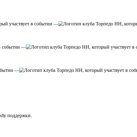
—
—
—
ужбу поддержки.