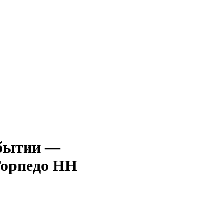
—
орпедо НН