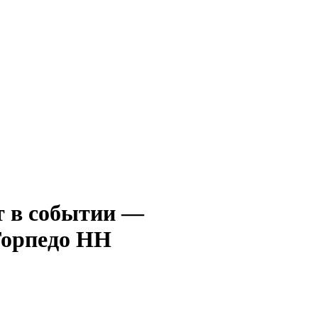
—
орпедо НН