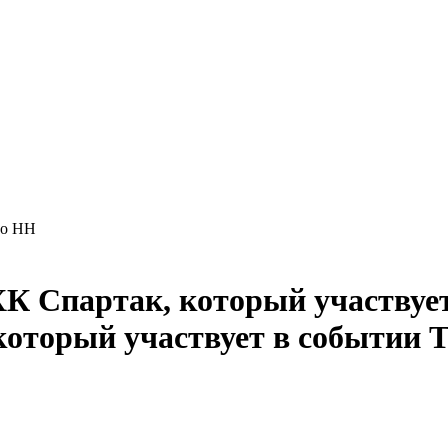
до НН
Т