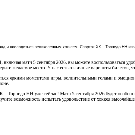
нд и насладиться великолепным хоккеем. Спартак ХК – Торпедо НН изве
 включая матч 5 сентября 2026, вы можете воспользоваться удо
ерите желаемое место. У нас есть отличные варианты билетов, ч
ься яркими моментами игры, волнительными голами и эмоциона
ионе.
ХК – Торпедо НН уже сейчас! Матч 5 сентября 2026 будет особе
учите возможность испытать удовольствие от хоккея высочайше