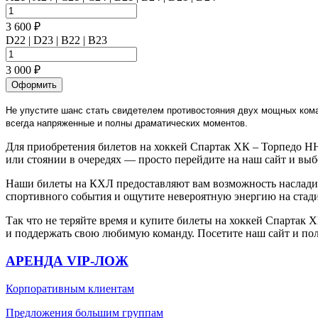
3 600 ₽
D22 | D23 | B22 | B23
3 000 ₽
Оформить
Не упустите шанс стать свидетелем противостояния двух мощных кома
всегда напряженные и полны драматических моментов.
Для приобретения билетов на хоккей Спартак ХК – Торпедо НН,
или стоянии в очередях — просто перейдите на наш сайт и выб
Наши билеты на КХЛ предоставляют вам возможность насладит
спортивного события и ощутите невероятную энергию на стад
Так что не теряйте время и купите билеты на хоккей Спартак 
и поддержать свою любимую команду. Посетите наш сайт и пол
АРЕНДА VIP-ЛОЖ
Корпоративным клиентам
Предложения большим группам