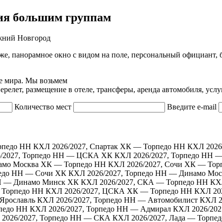
ия большим группам
же, панорамное окно с видом на поле, персональный официант, 
е мира. Мы возьмем
релет, размещение в отеле, трансферы, аренда автомобиля, услу
Количество мест
Введите e-mail
рпедо НН
КХЛ 2026/2027, Спартак ХК — Торпедо НН
КХЛ 2026
/2027, Торпедо НН — ЦСКА ХК
КХЛ 2026/2027, Торпедо НН —
намо Москва ХК — Торпедо НН
КХЛ 2026/2027, Сочи ХК — Тор
педо НН — Сочи ХК
КХЛ 2026/2027, Торпедо НН — Динамо Мо
НН — Динамо Минск ХК
КХЛ 2026/2027, СКА — Торпедо НН
КХ
— Торпедо НН
КХЛ 2026/2027, ЦСКА ХК — Торпедо НН
КХЛ 202
Ярославль
КХЛ 2026/2027, Торпедо НН — Автомобилист
КХЛ 2
педо НН
КХЛ 2026/2027, Торпедо НН — Адмирал
КХЛ 2026/202
2026/2027, Торпедо НН — СКА
КХЛ 2026/2027, Лада — Торпе